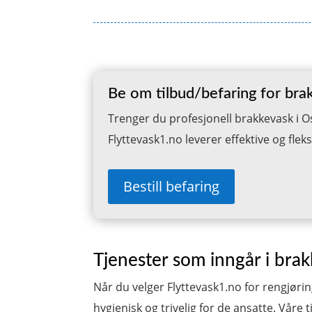
Be om tilbud/befaring for bra
Trenger du profesjonell brakkevask i Os
Flyttevask1.no leverer effektive og flek
Bestill befaring
Tjenester som inngår i bra
Når du velger Flyttevask1.no for rengjørin
hygienisk og trivelig for de ansatte. Vår