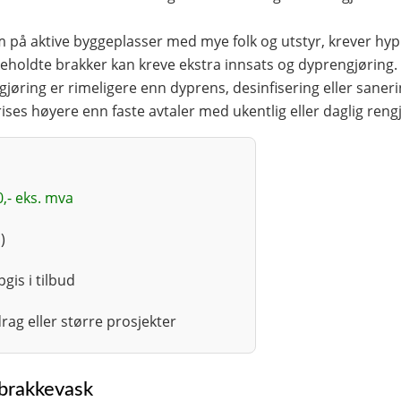
om på aktive byggeplasser med mye folk og utstyr, krever hy
ikeholdte brakker kan kreve ekstra innsats og dyprengjøring.
jøring er rimeligere enn dyprens, desinfisering eller saner
ises høyere enn faste avtaler med ukentlig eller daglig reng
,- eks. mva
a
)
gis i tilbud
ag eller større prosjekter
 brakkevask