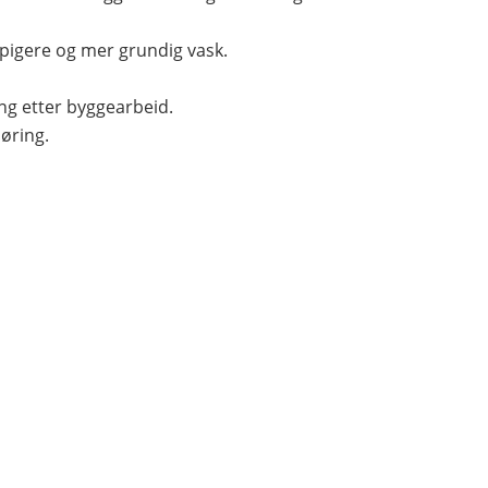
ppigere og mer grundig vask.
ing etter byggearbeid.
jøring.