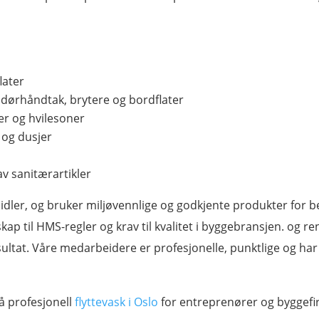
later
dørhåndtak, brytere og bordflater
er og hvilesoner
 og dusjer
v sanitærartikler
smidler, og bruker miljøvennlige og godkjente produkter for 
kap til HMS-regler og krav til kvalitet i byggebransjen. og r
ultat. Våre medarbeidere er profesjonelle, punktlige og har 
gså profesjonell
flyttevask i Oslo
for entreprenører og byggefi