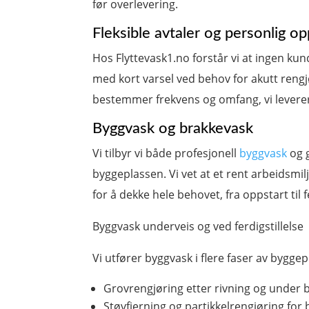
før overlevering.
Fleksible avtaler og personlig op
Hos Flyttevask1.no forstår vi at ingen kund
med kort varsel ved behov for akutt rengjør
bestemmer frekvens og omfang, vi leverer
Byggvask og brakkevask
Vi tilbyr vi både profesjonell
byggvask
og g
byggeplassen. Vi vet at et rent arbeidsmilj
for å dekke hele behovet, fra oppstart til fe
Byggvask underveis og ved ferdigstillelse
Vi utfører byggvask i flere faser av byggep
Grovrengjøring etter rivning og under
Støvfjerning og partikkelrengjøring for b