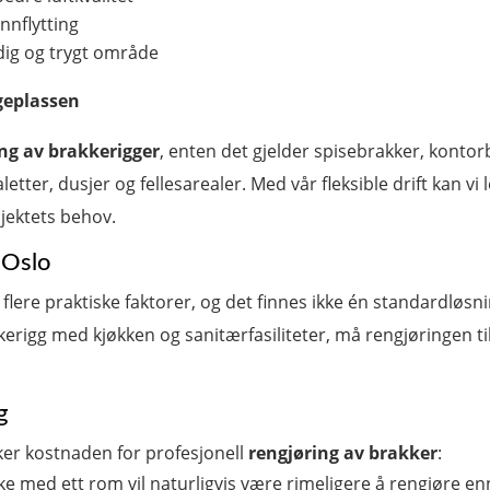
innflytting
ddig og trygt område
geplassen
ng av brakkerigger
, enten det gjelder spisebrakker, kontor
letter, dusjer og fellesarealer. Med vår fleksible drift kan vi
osjektets behov.
 Oslo
flere praktiske faktorer, og det finnes ikke én standardløsn
kerigg med kjøkken og sanitærfasiliteter, må rengjøringen t
g
ker kostnaden for profesjonell
rengjøring av brakker
:
kke med ett rom vil naturligvis være rimeligere å rengjøre 