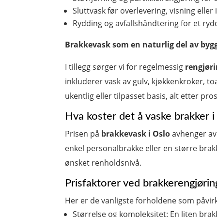
Sluttvask før overlevering, visning eller 
Rydding og avfallshåndtering for et ry
Brakkevask som en naturlig del av byg
I tillegg sørger vi for regelmessig
rengjøri
inkluderer vask av gulv, kjøkkenkroker, toa
ukentlig eller tilpasset basis, alt etter pr
Hva koster det å vaske brakker i
Prisen på
brakkevask i Oslo
avhenger av 
enkel personalbrakke eller en større brak
ønsket renholdsnivå.
Prisfaktorer ved brakkerengjørin
Her er de vanligste forholdene som påvir
Størrelse og kompleksitet: En liten bra