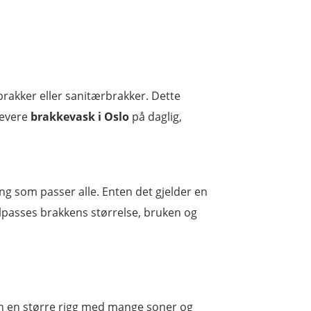
brakker eller sanitærbrakker. Dette
 levere
brakkevask i Oslo
på daglig,
ing som passer alle. Enten det gjelder en
ilpasses brakkens størrelse, bruken og
enn en større rigg med mange soner og