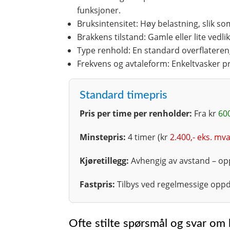
funksjoner.
Bruksintensitet: Høy belastning, slik s
Brakkens tilstand: Gamle eller lite vedl
Type renhold: En standard overflatereng
Frekvens og avtaleform: Enkeltvasker pr
Standard timepris
Pris per time per renholder:
Fra kr
600
Minstepris:
4 timer (kr
2.400,- eks. mv
Kjøretillegg:
Avhengig av avstand – opp
Fastpris:
Tilbys ved regelmessige oppdr
Ofte stilte spørsmål og svar om