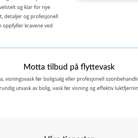
velstelt og klar for nye
t, detaljer og profesjonell
om oppfyller kravene ved
Motta tilbud på flyttevask
a, visningsvask før boligsalg eller profesjonell ozonbehandli
ndig utvask av bolig, vask før visning og effektiv luktfjerning