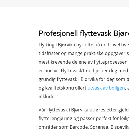
Profesjonell flyttevask Bjør
Flytting i Bjørvika byr ofte på en travel 
tidsfrister og mange praktiske oppgaver 
mest krevende delene av flytteprosessen e
er noe vi i Flyttevask1.no hjelper deg med.
grundig flyttevask i Bjørvika for deg som ø
og kvalitetskontrollert
utvask av boligen
,
inkludert.
Vår flyttevask i Bjørvika utføres etter gje
flytterengjøring og passer perfekt for leili
områder som Barcode, Sørenga, Bispevika 