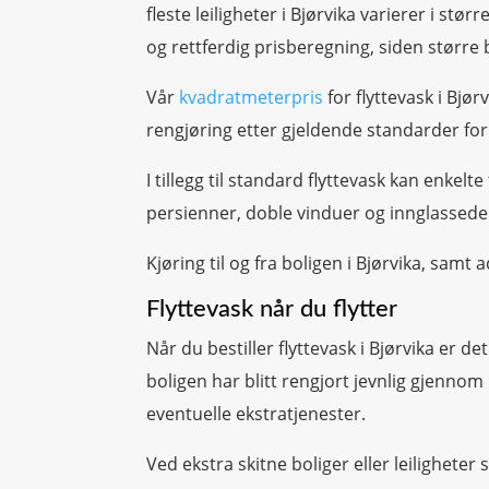
fleste leiligheter i Bjørvika varierer i st
og rettferdig prisberegning, siden større
Vår
kvadratmeterpris
for flyttevask i Bjø
rengjøring etter gjeldende standarder for 
I tillegg til standard flyttevask kan enkel
persienner, doble vinduer og innglassede b
Kjøring til og fra boligen i Bjørvika, samt 
Flyttevask når du flytter
Når du bestiller flyttevask i Bjørvika er de
boligen har blitt rengjort jevnlig gjennom
eventuelle ekstratjenester.
Ved ekstra skitne boliger eller leiligheter