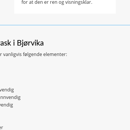
for at den er ren og visningsklar.
vask i Bjørvika
er vanligvis følgende elementer:
nvendig
innvendig
vendig
er