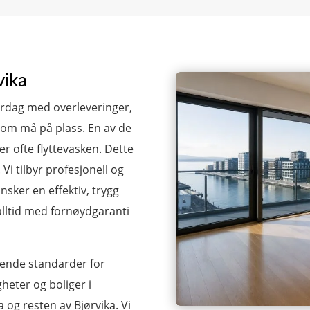
vika
hverdag med overleveringer,
som må på plass. En av de
r ofte flyttevasken. Dette
 Vi tilbyr profesjonell og
nsker en effektiv, trygg
 alltid med fornøydgaranti
ldende standarder for
gheter og boliger i
og resten av Bjørvika. Vi