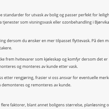
nde standarder for utvask av bolig og passer perfekt for lei
 tjenester som visningsvask eller ozonbehandling i Bjørvika
.
lling dersom du ønsker en mer tilpasset flyttevask. På den må
etakere.
ekke frem hvitevarer som kjøleskap og komfyr dersom det er ø
onteres og monteres av kunde etter vask.
s etter rengjøring, frasier vi oss ansvar for eventuelle merk
å demonteres og remonteres av kunde.
v flere faktorer, blant annet boligens størrelse, planløsnin