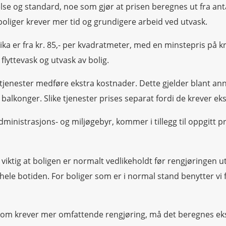
ørrelse og standard, noe som gjør at prisen beregnes ut fra ant
 boliger krever mer tid og grundigere arbeid ved utvask.
rvika er fra kr. 85,- per kvadratmeter, med en minstepris på k
flyttevask og utvask av bolig.
te tjenester medføre ekstra kostnader. Dette gjelder blant an
alkonger. Slike tjenester prises separat fordi de krever eks
administrasjons- og miljøgebyr, kommer i tillegg til oppgitt pr
t viktig at boligen er normalt vedlikeholdt før rengjøringen ut
 hele botiden. For boliger som er i normal stand benytter vi 
 som krever mer omfattende rengjøring, må det beregnes ekstra 