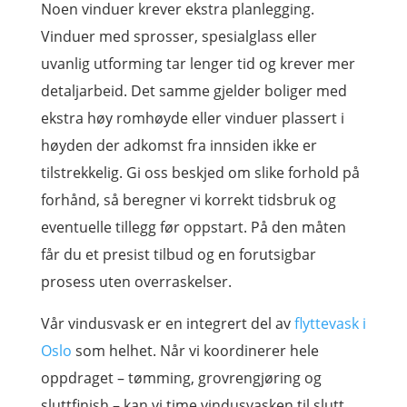
Noen vinduer krever ekstra planlegging.
Vinduer med sprosser, spesialglass eller
uvanlig utforming tar lenger tid og krever mer
detaljarbeid. Det samme gjelder boliger med
ekstra høy romhøyde eller vinduer plassert i
høyden der adkomst fra innsiden ikke er
tilstrekkelig. Gi oss beskjed om slike forhold på
forhånd, så beregner vi korrekt tidsbruk og
eventuelle tillegg før oppstart. På den måten
får du et presist tilbud og en forutsigbar
prosess uten overraskelser.
Vår vindusvask er en integrert del av
flyttevask i
Oslo
som helhet. Når vi koordinerer hele
oppdraget – tømming, grovrengjøring og
sluttfinish – kan vi time vindusvasken til slutt,